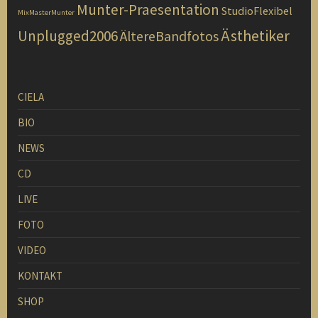
Munter-Praesentation
StudioFlexibel
MixMasterMunter
Ästhetiker
Unplugged2006
ÄltereBandfotos
CIELA
BIO
NEWS
CD
LIVE
FOTO
VIDEO
KONTAKT
SHOP