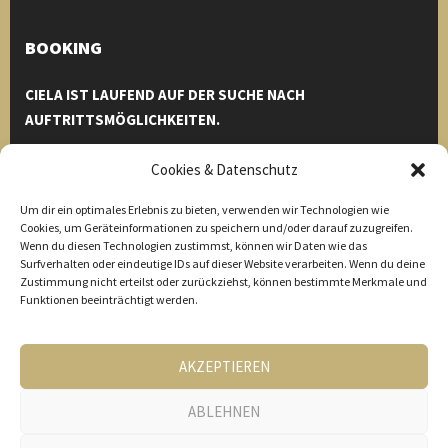
BOOKING
CIELA IST LAUFEND AUF DER SUCHE NACH
AUFTRITTSMÖGLICHKEITEN.
Einfach bei uns melden und wir helfen euch euren Event zu
Cookies & Datenschutz
einem unvergesslichen Erlebnis zu machen.
Um dir ein optimales Erlebnis zu bieten, verwenden wir Technologien wie
Michael Eberharter
Cookies, um Geräteinformationen zu speichern und/oder darauf zuzugreifen.
Wenn du diesen Technologien zustimmst, können wir Daten wie das
Tel. 0664 1533568
Surfverhalten oder eindeutige IDs auf dieser Website verarbeiten. Wenn du deine
Thomas Buchberger
Zustimmung nicht erteilst oder zurückziehst, können bestimmte Merkmale und
Tel. 0650 9365078
Funktionen beeinträchtigt werden.
info[at]ciela.at
AKZEPTIEREN
ABLEHNEN
© 2026 CIELA - Roland Brandner | Conny Fiechtl | Hansjörg
Wechselberger | Michael Eberharter | Thomas Buchberger |