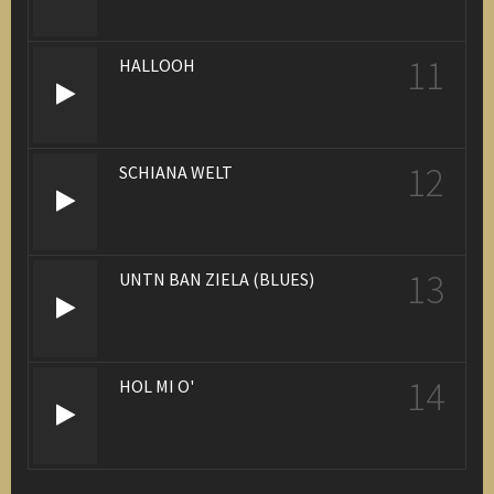
11
HALLOOH
12
SCHIANA WELT
13
UNTN BAN ZIELA (BLUES)
14
HOL MI O'