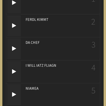
2
FERDL KIMMT
3
DA CHEF
4
I WILL IATZ FLIAGN
5
NIAMEA