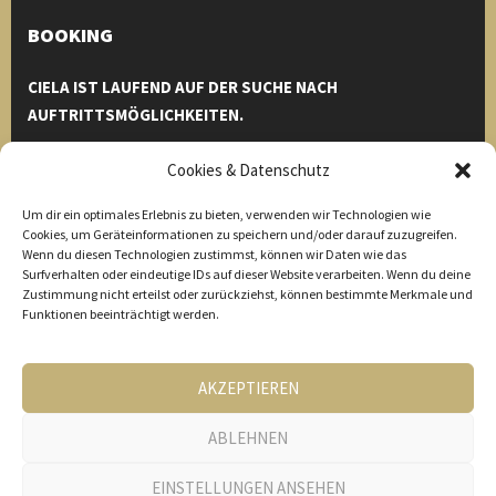
BOOKING
CIELA IST LAUFEND AUF DER SUCHE NACH
AUFTRITTSMÖGLICHKEITEN.
Einfach bei uns melden und wir helfen euch euren Event zu
Cookies & Datenschutz
einem unvergesslichen Erlebnis zu machen.
Um dir ein optimales Erlebnis zu bieten, verwenden wir Technologien wie
Michael Eberharter
Cookies, um Geräteinformationen zu speichern und/oder darauf zuzugreifen.
Wenn du diesen Technologien zustimmst, können wir Daten wie das
Tel. 0664 1533568
Surfverhalten oder eindeutige IDs auf dieser Website verarbeiten. Wenn du deine
Thomas Buchberger
Zustimmung nicht erteilst oder zurückziehst, können bestimmte Merkmale und
Tel. 0650 9365078
Funktionen beeinträchtigt werden.
info[at]ciela.at
AKZEPTIEREN
ABLEHNEN
© 2026 CIELA - Roland Brandner | Conny Fiechtl | Hansjörg
Wechselberger | Michael Eberharter | Thomas Buchberger |
EINSTELLUNGEN ANSEHEN