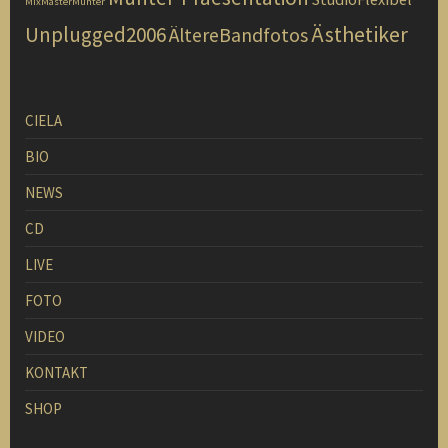
MixMasterMunter
Ästhetiker
Unplugged2006
ÄltereBandfotos
CIELA
BIO
NEWS
CD
LIVE
FOTO
VIDEO
KONTAKT
SHOP