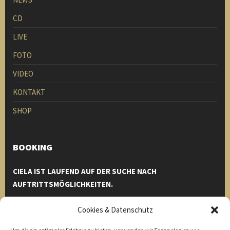
CD
LIVE
FOTO
VIDEO
KONTAKT
SHOP
BOOKING
CIELA IST LAUFEND AUF DER SUCHE NACH
AUFTRITTSMÖGLICHKEITEN.
Einfach bei uns melden und wir helfen euch euren Event zu
Cookies & Datenschutz
einem unvergesslichen Erlebnis zu machen.