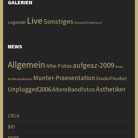
GALERIEN
Live
Sonstiges
Legendär
Studio & Proberaum
NEWS
Allgemein
aufgeaz-2009
Alte-Fotos
Mixes
Munter-Praesentation
StudioFlexibel
MixMasterMunter
Ästhetiker
Unplugged2006
ÄltereBandfotos
CIELA
BIO
NEWS