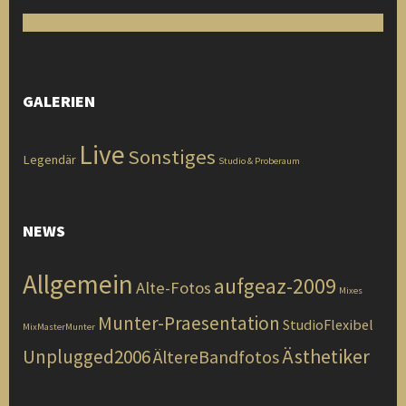
GALERIEN
Live
Sonstiges
Legendär
Studio & Proberaum
NEWS
Allgemein
aufgeaz-2009
Alte-Fotos
Mixes
Munter-Praesentation
StudioFlexibel
MixMasterMunter
Ästhetiker
Unplugged2006
ÄltereBandfotos