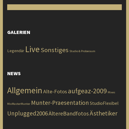
GALERIEN
Live
Sonstiges
Legendär
Studio & Proberaum
NEWS
Allgemein
aufgeaz-2009
Alte-Fotos
Mixes
Munter-Praesentation
StudioFlexibel
MixMasterMunter
Ästhetiker
Unplugged2006
ÄltereBandfotos