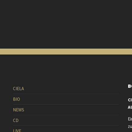
B
CIELA
BIO
C
A
NEWS
Ei
CD
zu
LIVE