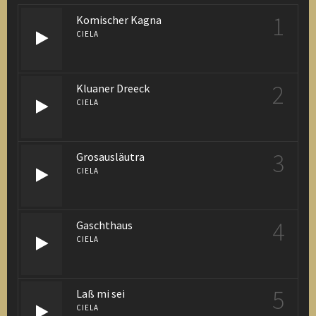
1
Komischer Kagna
CIELA
2
Kluaner Dreeck
CIELA
3
Grosausläutra
CIELA
4
Gaschthaus
CIELA
5
Laß mi sei
CIELA