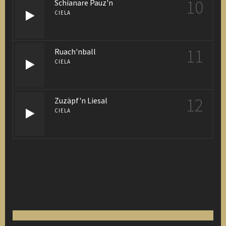
10
Schianare Pauz'n
CIELA
11
Ruach'nball
CIELA
12
Zuzäpf'n Liesal
CIELA