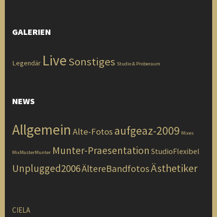
GALERIEN
Live
Sonstiges
Legendär
Studio & Proberaum
NEWS
Allgemein
aufgeaz-2009
Alte-Fotos
Mixes
Munter-Praesentation
StudioFlexibel
MixMasterMunter
Ästhetiker
Unplugged2006
ÄltereBandfotos
CIELA