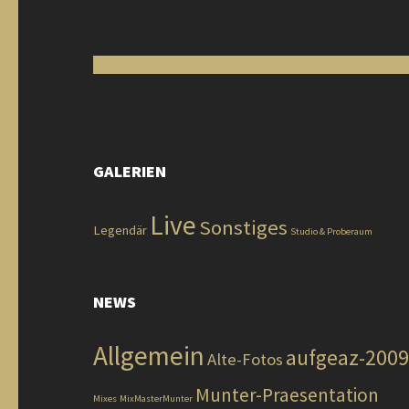
GALERIEN
Live
Sonstiges
Legendär
Studio & Proberaum
NEWS
Allgemein
aufgeaz-2009
Alte-Fotos
Munter-Praesentation
Mixes
MixMasterMunter