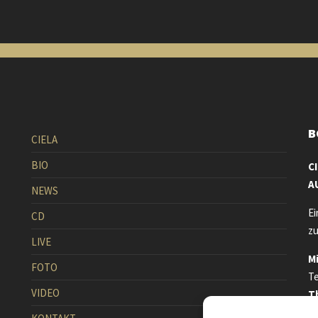
B
CIELA
BIO
C
A
NEWS
Ei
CD
zu
LIVE
M
FOTO
Te
VIDEO
T
Te