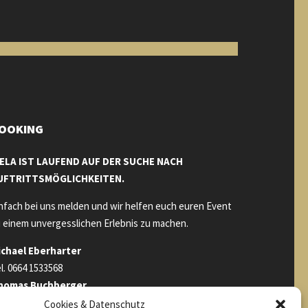
OOKING
IELA IST LAUFEND AUF DER SUCHE NACH
UFTRITTSMÖGLICHKEITEN.
nfach bei uns melden und wir helfen euch euren Event
 einem unvergesslichen Erlebnis zu machen.
ichael Eberharter
l. 0664 1533568
homas Buchberger
l. 0650 9365078
Cookies & Datenschutz