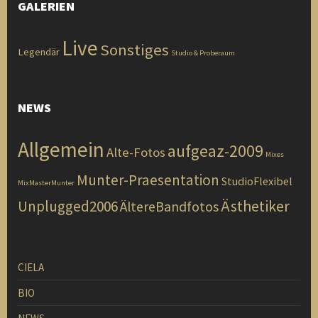
GALERIEN
Live
Sonstiges
Legendär
Studio & Proberaum
NEWS
Allgemein
aufgeaz-2009
Alte-Fotos
Mixes
Munter-Praesentation
StudioFlexibel
MixMasterMunter
Ästhetiker
Unplugged2006
ÄltereBandfotos
CIELA
BIO