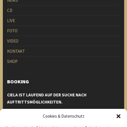
NEWS
CD
LIVE
FOTO
VIDEO
KONTAKT
SHOP
BOOKING
CIELA IST LAUFEND AUF DER SUCHE NACH
AUFTRITTSMÖGLICHKEITEN.
Einfach bei uns melden und wir helfen euch euren Event zu
Cookies & Datenschutz
einem unvergesslichen Erlebnis zu machen.