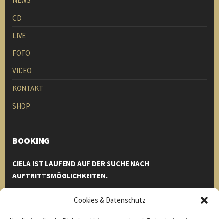
NEWS
CD
LIVE
FOTO
VIDEO
KONTAKT
SHOP
BOOKING
CIELA IST LAUFEND AUF DER SUCHE NACH
AUFTRITTSMÖGLICHKEITEN.
Einfach bei uns melden und wir helfen euch euren Event zu
Cookies & Datenschutz
einem unvergesslichen Erlebnis zu machen.