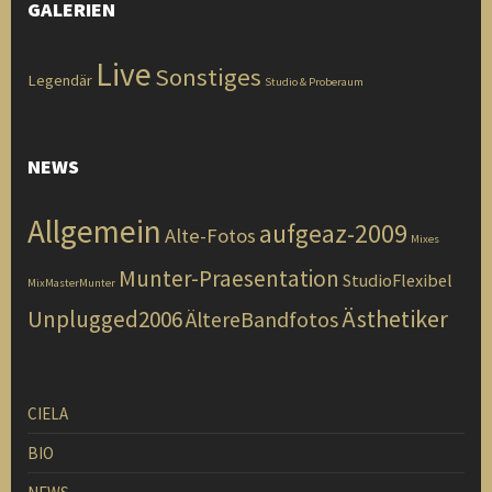
GALERIEN
Live
Sonstiges
Legendär
Studio & Proberaum
NEWS
Allgemein
aufgeaz-2009
Alte-Fotos
Mixes
Munter-Praesentation
StudioFlexibel
MixMasterMunter
Ästhetiker
Unplugged2006
ÄltereBandfotos
CIELA
BIO