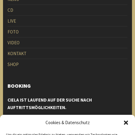
CD
LIVE
FOTO
VIDEO
KONTAKT
SHOP
BOOKING
CIELA IST LAUFEND AUF DER SUCHE NACH
AUFTRITTSMÖGLICHKEITEN.
Einfach bei uns melden und wir helfen euch euren Event zu
Cookies & Datenschutz
einem unvergesslichen Erlebnis zu machen.
Um dir ein optimales Erlebnis zu bieten, verwenden wir Technologien wie