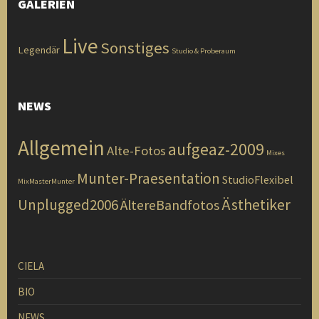
GALERIEN
Live
Sonstiges
Legendär
Studio & Proberaum
NEWS
Allgemein
aufgeaz-2009
Alte-Fotos
Mixes
Munter-Praesentation
StudioFlexibel
MixMasterMunter
Ästhetiker
Unplugged2006
ÄltereBandfotos
CIELA
BIO
NEWS