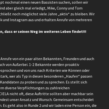
upt nochmal einen neuen Bassisten suchen, sollen wir
ind aber gleich mal erledigt, Mike, Conny und Tom
ießt noch möglichst viele Jahre „aktiv“ zu bleiben. Wir
ook und Instagram aus und erhalten Anrufe von mehreren
n, dass er seinen Weg im weiteren Leben findet!!!
0 Anrufe von ein paar alten Bekannten, Freunden und auch
uch von Außerbei. 1-2 Bekannte werden proaktiv
esprochen und von uns nach Kriterien wie Können oder
 stark, wer als Typ in diesen besonderen „Haufen“ passen
andidaten zu proben und zu sprechen. Es stellt sich
lem diverse Verpflichtungen zu zahlreichen
IELA nicht oft, diese Auftritte sollten aber machbar sein
mindest unser Ansatz und Wunsch. Gemeinsam entscheidet
. Es geht also in Runde 2 und wir laden eine Person ein, die