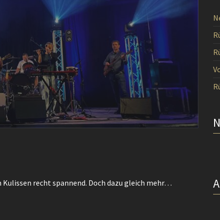
N
R
R
Vo
R
den Kulissen recht spannend. Doch dazu gleich mehr…