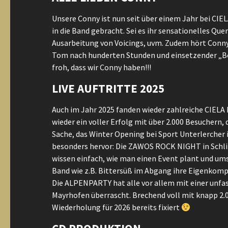
Unsere Conny ist nun seit über einem Jahr bei CI
in die Band gebracht. Sei es ihr sensationelles Qu
Ausarbeitung von Voicings, uvm. Zudem hört Conny
Tom nach hunderten Stunden und einsetzender „Bet
froh, dass wir Conny haben!!!
LIVE AUFTRITTE 2025
Auch im Jahr 2025 fanden wieder zahlreiche CIELA 
wieder ein voller Erfolg mit über 2.000 Besuchern,
Sache, das Winter Opening bei Sport Unterlercher i
besonders hervor: Die ZAWOS ROCK NIGHT in Schli
wissen einfach, wie man einen Event plant und ums
Band wie z.B. Bittersüß im Abgang ihre Eigenkomp
Die ALPENPARTY hat alle vor allem mit einer unf
Mayrhofen überrascht. Brechend voll mit knapp 2
Wiederholung für 2026 bereits fixiert