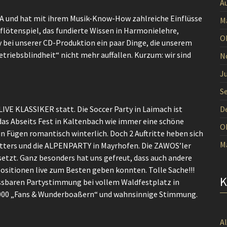
A
ELA und hat mit ihrem Musik-Know-How zahlreiche Einflüsse
M
erflötenspiel, das fundierte Wissen in Harmonielehre,
O
 bei unserer CD-Produktion ein paar Dinge, die unserem
riebsblindheit“ nicht mehr auffallen. Kurzum: wir sind
N
Ju
S
LIVE KLASSIKER statt. Die Soccer Party in Laimach ist
D
 das Abseits Fest in Kaltenbach wie immer eine schöne
O
n Fügen romantisch winterlich. Doch 2 Auftritte heben sich
M
tters und die ALPENPARTY in Mayrhofen. Die ZAWOS’ler
etzt. Ganz besonders hat uns gefreut, dass auch andere
ositionen live zum Besten geben konnten. Tolle Sache!!!
assbaren Partystimmung bei vollem Waldfestplatz in
.000 „Fans & Wunderboaßern“ und wahnsinnige Stimmung.
A