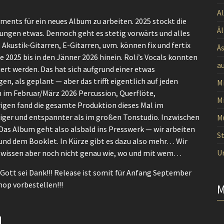
A
ents für ein neues Album zu arbeiten. 2025 stockt die
Ä
tungen etwas. Dennoch geht es stetig vorwärts und alles
Akustik-Gitarren, E-Gitarren, uvm. können fix und fertix
Ä
025 bis in den Jänner 2026 hinein. Roli’s Vocals konnten
a
rt werden. Das hat sich aufgrund einer etwas
, als geplant — aber das trifft eigentlich auf jeden
M
n im Februar/März 2026 Percussion, Querflöte,
M
rigen fand die gesamte Produktion dieses Mal im
iger und entspannter als im großen Tonstudio. Inzwischen
M
 Das Album geht also alsbald ins Presswerk — wir arbeiten
St
 und dem Booklet. In Kürze gibt es dazu also mehr… Wir
U
h, wissen aber noch nicht genau wie, wo und mit wem…
 Gott sei Dank!!! Release ist somit für Anfang September
hop vorbestellen!!!
H