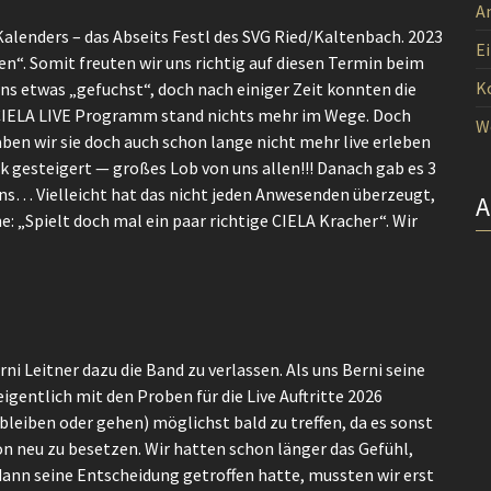
A
 Kalenders – das Abseits Festl des SVG Ried/Kaltenbach. 2023
E
en“. Somit freuten wir uns richtig auf diesen Termin beim
K
ns etwas „gefuchst“, doch nach einiger Zeit konnten die
IELA LIVE Programm stand nichts mehr im Wege. Doch
W
ben wir sie doch auch schon lange nicht mehr live erleben
rk gesteigert — großes Lob von uns allen!!! Danach gab es 3
ans… Vielleicht hat das nicht jeden Anwesenden überzeugt,
: „Spielt doch mal ein paar richtige CIELA Kracher“. Wir
ni Leitner dazu die Band zu verlassen. Als uns Berni seine
gentlich mit den Proben für die Live Auftritte 2026
(bleiben oder gehen) möglichst bald zu treffen, da es sonst
on neu zu besetzen. Wir hatten schon länger das Gefühl,
dann seine Entscheidung getroffen hatte, mussten wir erst