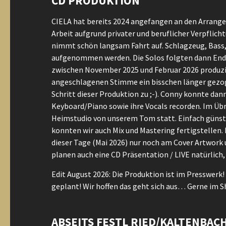
CD PRODUKTION
CIELA hat bereits 2024 angefangen an den Arrangem
Arbeit aufgrund privater und beruflicher Verpflich
nimmt schön langsam Fahrt auf. Schlagzeug, Bass, 
aufgenommen werden. Die Solos folgten dann Ende 2
zwischen November 2025 und Februar 2026 produzie
angeschlagenen Stimme ein bisschen länger gezogen
Schritt dieser Produktion zu ;-). Conny konnte dan
Keyboard/Piano sowie ihre Vocals recorden. Im Üb
Heimstudio von unserem Tom statt. Einfach günst
konnten wir auch Mix und Mastering fertigstellen.
dieser Tage (Mai 2026) nur noch am Cover Artwork
planen auch eine CD Präsentation / LIVE natürlic
Edit August 2026: Die Produktion ist im Presswerk!
geplant! Wir hoffen das geht sich aus… Gerne im S
ABSEITS FESTL RIED/KALTENBAC