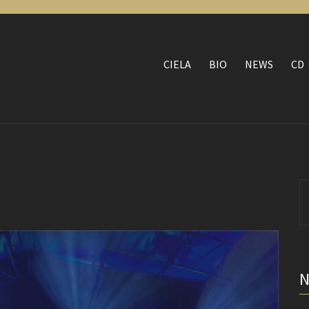
CIELA
BIO
NEWS
CD
S
fo