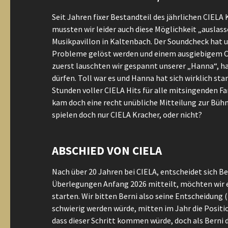
Seit Jahren fixer Bestandteil des jährlichen CIELA
mussten wir leider auch diese Möglichkeit „auslass
Musikpavillon in Kaltenbach. Der Soundcheck hat u
Probleme gelöst werden und einem ausgiebigem C
zuerst lauschten wir gespannt unserer „Hanna“, ha
dürfen. Toll war es und Hanna hat sich wirklich sta
Stunden voller CIELA Hits für alle mitsingenden F
kam doch eine recht unübliche Mitteilung zur Bühne
spielen doch nur CIELA Kracher, oder nicht?
ABSCHIED VON CIELA
Nach über 20 Jahren bei CIELA, entscheidet sich Ber
Überlegungen Anfang 2026 mitteilt, möchten wir ei
starten. Wir bitten Berni also seine Entscheidung 
schwierig werden würde, mitten im Jahr die Positi
dass dieser Schritt kommen würde, doch als Berni 