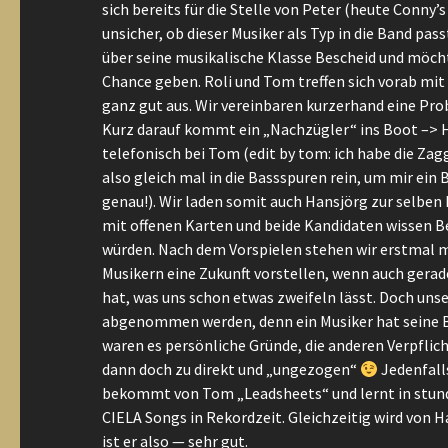
sich bereits für die Stelle von Peter (heute Conny’
unsicher, ob dieser Musiker als Typ in die Band pas
über seine musikalische Klasse Bescheid und möch
Chance geben. Roli und Tom treffen sich vorab mit
ganz gut aus. Wir vereinbaren kurzerhand eine Probe
Kurz darauf kommt ein „Nachzügler“ ins Boot –> H
telefonisch bei Tom (edit by tom: ich habe die Zag
also gleich mal in die Bassspuren rein, um mir ein 
genau!). Wir laden somit auch Hansjörg zur selben 
mit offenen Karten und beide Kandidaten wissen B
würden. Nach dem Vorspielen stehen wir erstmal 
Musikern eine Zukunft vorstellen, wenn auch gerad
hat, was uns schon etwas zweifeln lässt. Doch un
abgenommen werden, denn ein Musiker hat seine 
waren es persönliche Gründe, die anderen Verpfli
dann doch zu direkt und „ungezogen“
Jedenfalls
bekommt von Tom „Leadsheets“ und lernt in stund
CIELA Songs in Rekordzeit. Gleichzeitig wird von 
ist er also — sehr gut.