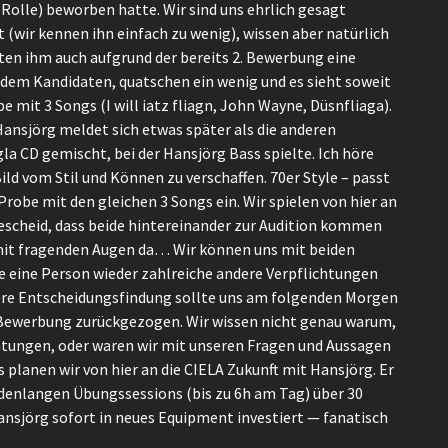
s Rolle) beworben hatte. Wir sind uns ehrlich gesagt
st (wir kennen ihn einfach zu wenig), wissen aber natürlich
ten ihm auch aufgrund der bereits 2. Bewerbung eine
 dem Kandidaten, quatschen ein wenig und es sieht soweit
 mit 3 Songs (I will iatz fliagn, John Wayne, Düsnfliaga).
ansjörg meldet sich etwas später als die anderen
gla CD gemischt, bei der Hansjörg Bass spielte. Ich höre
Bild vom Stil und Können zu verschaffen. 70er Style – passt
Probe mit den gleichen 3 Songs ein. Wir spielen von hier an
escheid, dass beide hintereinander zur Audition kommen
mit fragenden Augen da… Wir können uns mit beiden
e eine Person wieder zahlreiche andere Verpflichtungen
sere Entscheidungsfindung sollte uns am folgenden Morgen
Bewerbung zurückgezogen. Wir wissen nicht genau warum,
chtungen, oder waren wir mit unseren Fragen und Aussagen
 planen wir von hier an die CIELA Zukunft mit Hansjörg. Er
enlangen Übungssessions (bis zu 6h am Tag) über 30
Hansjörg sofort in neues Equipment investiert — fanatisch