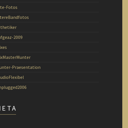
lte-Fotos
ltereBandfotos
sthetiker
ufgeaz-2009
ixes
ixMasterMunter
unter-Praesentation
udioFlexibel
nplugged2006
META