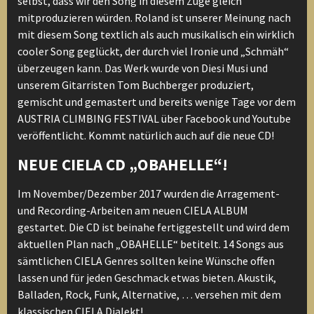
selbst, dass wir den Song in diesem Zuge gleich
mitproduzieren würden. Roland ist unserer Meinung nach
mit diesem Song textlich als auch musikalisch ein wirklich
cooler Song geglückt, der durch viel Ironie und „Schmäh“
überzeugen kann. Das Werk wurde von Diesi Musi und
unserem Gitarristen Tom Buchberger produziert,
gemischt und gemastert und bereits wenige Tage vor dem
AUSTRIA CLIMBING FESTIVAL über Facebook und Youtube
veröffentlicht. Kommt natürlich auch auf die neue CD!
NEUE CIELA CD „OBAHELLE“!
Im November/Dezember 2017 wurden die Arragement-
und Recording-Arbeiten am neuen CIELA ALBUM
gestartet. Die CD ist beinahe fertiggestellt und wird dem
aktuellen Plan nach „OBAHELLE“ betitelt. 14 Songs aus
sämtlichen CIELA Genres sollten keine Wünsche offen
lassen und für jeden Geschmack etwas bieten. Akustik,
Balladen, Rock, Funk, Alternative, … versehen mit dem
klassischen CIELA Dialekt!