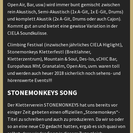
Open Air, Bar, usw.) wird immer bunt gemischt zwischen
rein Akustisch, Semi-Akustisch (1x A-Git, 1x E-Git, Drums)
und komplett Akustik (2x A-Git, Drums oder auch Cajon).
Kommt gut an und bietet eine gewisse Variation in der
CIELA Soundkulisse.
Climbing Festival (inzwischen jährliches CIELA Higlight),
Stonemonkeys Kletterfestl (Breitlahner,
Kletterzentrum), Mountain & Soul, Des-Iss, sCHIC Bar,
Europahaus Mhf, Granatalm, Open Airs, uvm. waren toll
und werden auch heuer 2018 sicherlich noch sehens- und
hörenswerte Events!!!
STONEMONKEYS SONG
Der Kletterverein STONEMONKEYS hat uns bereits vor
einiger Zeit gebeten einen offiziellen „Stonemonkeys“-
Titel zu schreiben und auch zu produzieren. Da wir so oder
so an eine neue CD gedacht hatten, ergab es sich quasi von