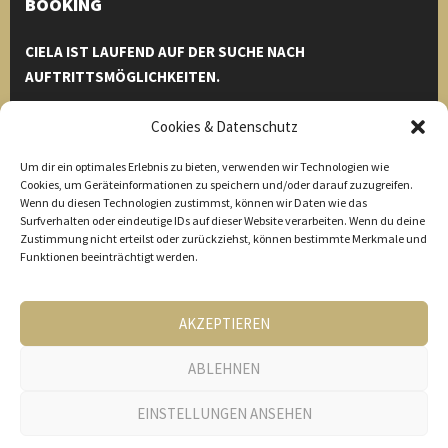
BOOKING
CIELA IST LAUFEND AUF DER SUCHE NACH
AUFTRITTSMÖGLICHKEITEN.
Einfach bei uns melden und wir helfen euch euren Event zu
Cookies & Datenschutz
einem unvergesslichen Erlebnis zu machen.
Um dir ein optimales Erlebnis zu bieten, verwenden wir Technologien wie
Michael Eberharter
Cookies, um Geräteinformationen zu speichern und/oder darauf zuzugreifen.
Wenn du diesen Technologien zustimmst, können wir Daten wie das
Tel. 0664 1533568
Surfverhalten oder eindeutige IDs auf dieser Website verarbeiten. Wenn du deine
Thomas Buchberger
Zustimmung nicht erteilst oder zurückziehst, können bestimmte Merkmale und
Tel. 0650 9365078
Funktionen beeinträchtigt werden.
info[at]ciela.at
AKZEPTIEREN
ABLEHNEN
© 2026 CIELA - Roland Brandner | Conny Fiechtl | Hansjörg
Wechselberger | Michael Eberharter | Thomas Buchberger |
EINSTELLUNGEN ANSEHEN
info[at]ciela.at |
Impressum
|
Datenschutz