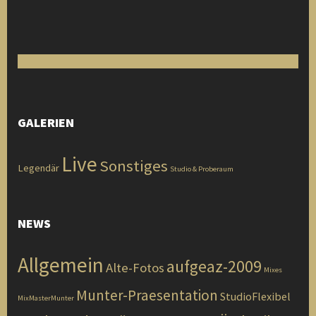
GALERIEN
Live
Sonstiges
Legendär
Studio & Proberaum
NEWS
Allgemein
aufgeaz-2009
Alte-Fotos
Mixes
Munter-Praesentation
StudioFlexibel
MixMasterMunter