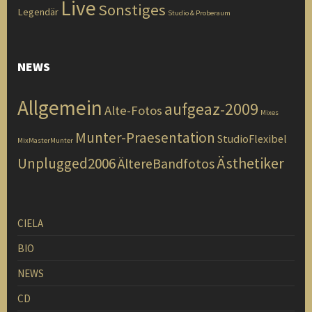
Live
Sonstiges
Legendär
Studio & Proberaum
NEWS
Allgemein
aufgeaz-2009
Alte-Fotos
Mixes
Munter-Praesentation
StudioFlexibel
MixMasterMunter
Ästhetiker
Unplugged2006
ÄltereBandfotos
CIELA
BIO
NEWS
CD