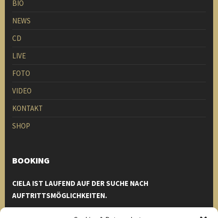
BIO
NEWS
CD
LIVE
FOTO
VIDEO
KONTAKT
SHOP
BOOKING
CIELA IST LAUFEND AUF DER SUCHE NACH
AUFTRITTSMÖGLICHKEITEN.
Einfach bei uns melden und wir helfen euch euren Event zu