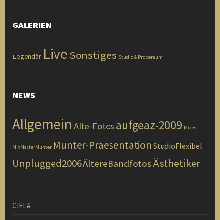
GALERIEN
Live
Sonstiges
Legendär
Studio & Proberaum
NEWS
Allgemein
aufgeaz-2009
Alte-Fotos
Mixes
Munter-Praesentation
StudioFlexibel
MixMasterMunter
Ästhetiker
Unplugged2006
ÄltereBandfotos
CIELA